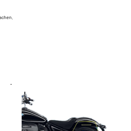
achen.
.