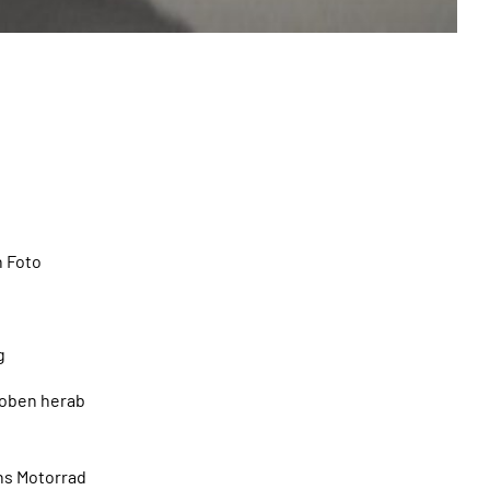
n Foto
g
n oben herab
ans Motorrad