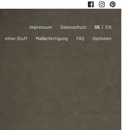
Taschen für weitere Marken
Impressum
Datenschutz
DE
EN
other Stuff
Maßanfertigung
FAQ
Optionen